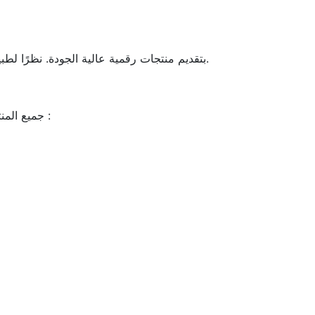
تلتزم DLWG Business Solution بتقديم منتجات رقمية عالية الجودة. نظرًا لطبيعة المنتجات الرقمية التي تتوفر فورًا بعد الشراء، لدينا سياسة استرداد محددة مطبقة.
للأسباب التالية :
جميع المنت