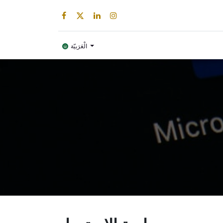
صة
منتج رقمي
الْعَرَبيّة