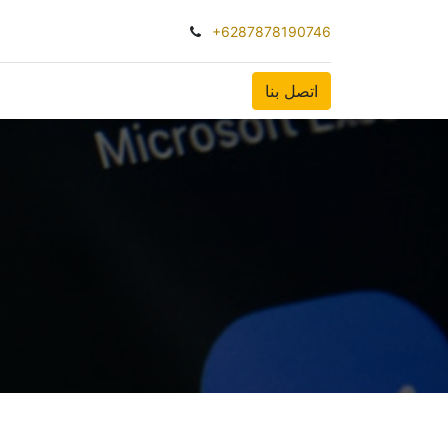
+6287878190746
اتصل بنا